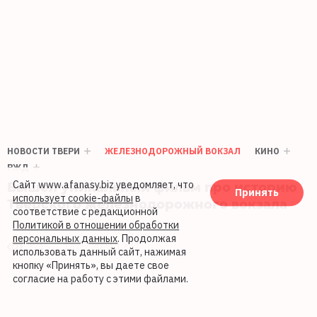
НОВОСТИ ТВЕРИ
ЖЕЛЕЗНОДОРОЖНЫЙ ВОКЗАЛ
КИНО
РЖД
Вышел уникальный фильм про историю
Сайт www.afanasy.biz уведомляет, что
Принять
использует cookie-файлы
в
Тверского железнодорожного вокзала
соответствие с редакционной
Политикой в отношении обработки
персональных данных
. Продолжая
3745
16.02.2024 12:41
использовать данный сайт, нажимая
кнопку «Принять», вы даете свое
согласие на работу с этими файлами.