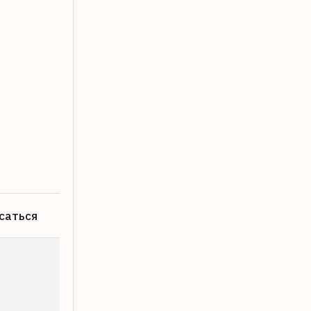
В Твери вор-неудачник украл инстру
08.08.2026
саться