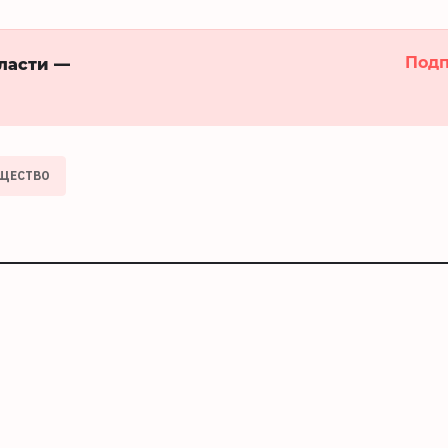
Подп
бласти —
ЩЕСТВО