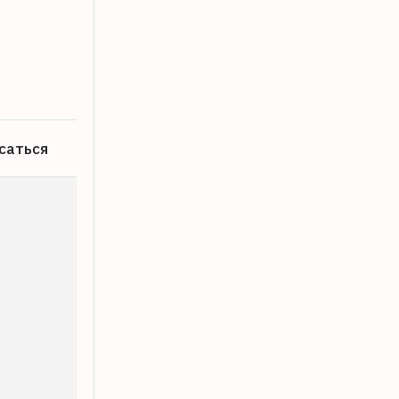
Прокуратура выясняет причины затоп
13.07.2026
саться