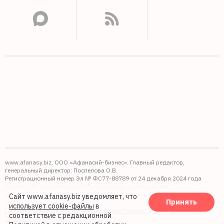
www.afanasy.biz. ООО «Афанасий-бизнес». Главный редактор,
генеральный директор: Поспелова О.В.
Регистрационный номер Эл № ФС77-88789 от 24 декабря 2024 года
Выдано: Федеральная служба по надзору в сфере связи,
информационных технологий и массовых коммуникаций (Роскомнадзор).
Сайт www.afanasy.biz уведомляет, что
Принять
16+
использует cookie-файлы
в
Правопреемником АО "Афанасий-бизнес" является ООО "Афанасий-
соответствие с редакционной
бизнес"