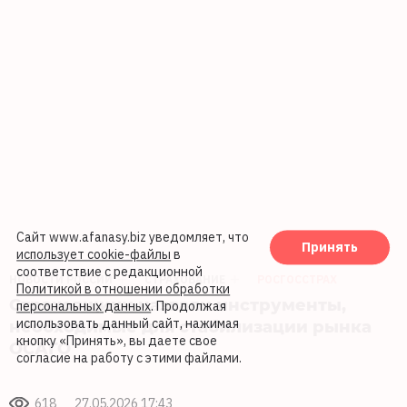
Сайт www.afanasy.biz уведомляет, что
Принять
использует cookie-файлы
в
соответствие с редакционной
НОВОСТИ РОССИИ
СТРАХОВАНИЕ
РОСГОССТРАХ
Политикой в отношении обработки
Страховщики назвали инструменты,
персональных данных
. Продолжая
необходимые для стабилизации рынка
использовать данный сайт, нажимая
кнопку «Принять», вы даете свое
ОСАГО
согласие на работу с этими файлами.
618
27.05.2026 17:43