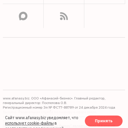
www.afanasy.biz. ООО «Афанасий-бизнес». Главный редактор,
генеральный директор: Поспелова О.В.
Регистрационный номер Эл № ФС77-88789 от 24 декабря 2024 года
Выдано: Федеральная служба по надзору в сфере связи,
информационных технологий и массовых коммуникаций (Роскомнадзор).
Сайт www.afanasy.biz уведомляет, что
Принять
16+
использует cookie-файлы
в
Правопреемником АО "Афанасий-бизнес" является ООО "Афанасий-