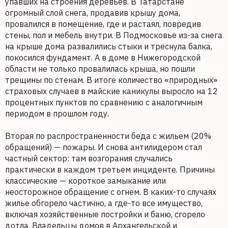
упавших на строения деревьев. В Татарстане
огромный слой снега, продавив крышу дома,
провалился в помещение, где и растаял, повредив
стены, пол и мебель внутри. В Подмосковье из-за снега
на крыше дома развалились стыки и треснула балка,
покосился фундамент. А в доме в Нижегородской
области не только провалилась крыша, но пошли
трещины по стенам. В итоге количество «природных»
страховых случаев в майские каникулы выросло на 12
процентных пунктов по сравнению с аналогичным
периодом в прошлом году.
Вторая по распространенности беда с жильем (20%
обращений) — пожары. И снова антилидером стал
частный сектор: там возгорания случались
практически в каждом третьем инциденте. Причины
классические — короткое замыкание или
неосторожное обращение с огнем. В каких-то случаях
жилье обгорело частично, а где-то все имущество,
включая хозяйственные постройки и баню, сгорело
дотла. Владельцы домов в Архангельской и