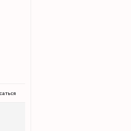
Опубликован список улиц в Твери, где
07.08.2026
саться