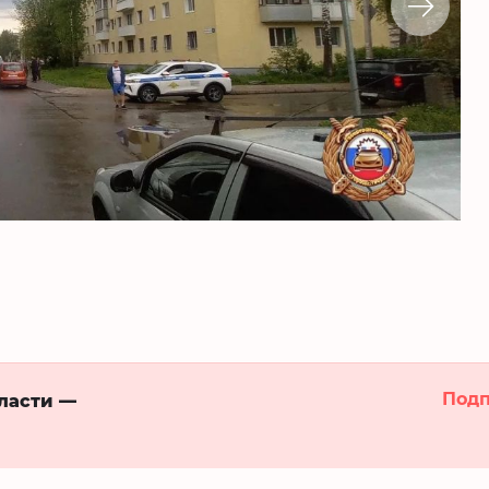
Подп
бласти —