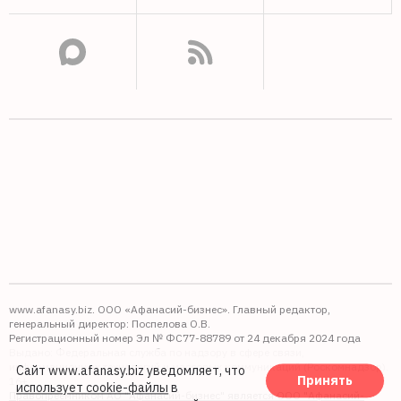
www.afanasy.biz. ООО «Афанасий-бизнес». Главный редактор,
генеральный директор: Поспелова О.В.
Регистрационный номер Эл № ФС77-88789 от 24 декабря 2024 года
Выдано: Федеральная служба по надзору в сфере связи,
информационных технологий и массовых коммуникаций (Роскомнадзор).
Сайт www.afanasy.biz уведомляет, что
Принять
16+
использует cookie-файлы
в
Правопреемником АО "Афанасий-бизнес" является ООО "Афанасий-