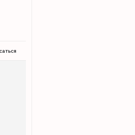
В Конаково арестовали курьера моше
06.08.2026
саться