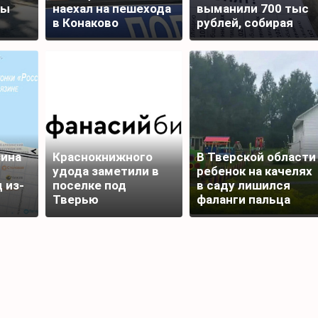
ты
наехал на пешехода
выманили 700 тыс
в Конаково
рублей, собирая
подписи для
награды бойца
зина
Краснокнижного
В Тверской области
удода заметили в
ребенок на качелях
 из-
поселке под
в саду лишился
Тверью
фаланги пальца