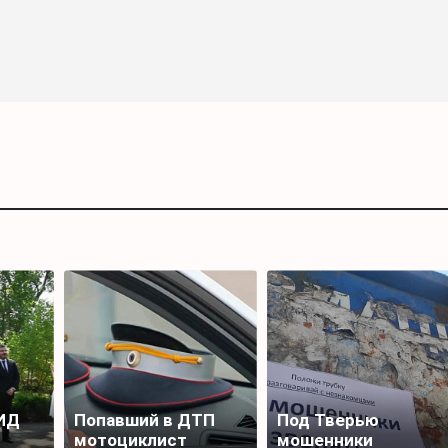
ИД
Попавший в ДТП
Под Тверью
мотоциклист
мошенники