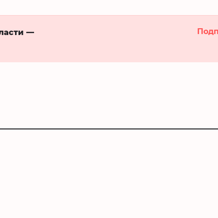
Подп
бласти —