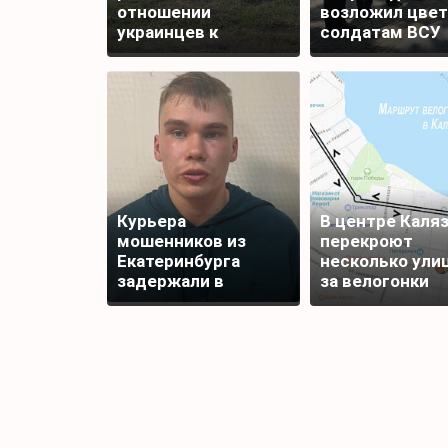
отношении
возложил цве
украинцев к
солдатам ВСУ
Донецку и Луганску
Курьера
В центре Каля
мошенников из
перекроют
Екатеринбурга
несколько улиц
задержали в
за велогонки
Редкино Тверской
области