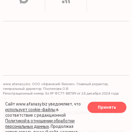
www.afanasy.biz. ООО «Афанасий-бизнес». Главный редактор,
генеральный директор: Поспелова О.В.
Регистрационный номер Эл № ФС77-88789 от 24 декабря 2024 года
Выдано: Федеральная служба по надзору в сфере связи,
информационных технологий и массовых коммуникаций (Роскомнадзор).
Сайт www.afanasy.biz уведомляет, что
Принять
16+
использует cookie-файлы
в
Правопреемником АО "Афанасий-бизнес" является ООО "Афанасий-
соответствие с редакционной
бизнес"
Политикой в отношении обработки
персональных данных
. Продолжая
Политика обработки файлов cookie
Политика в отношении обработки персональных данных и реализации