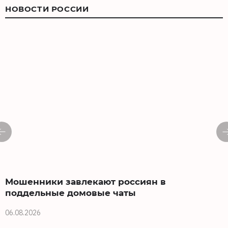
НОВОСТИ РОССИИ
Мошенники завлекают россиян в
поддельные домовые чаты
з
06.08.2026
0