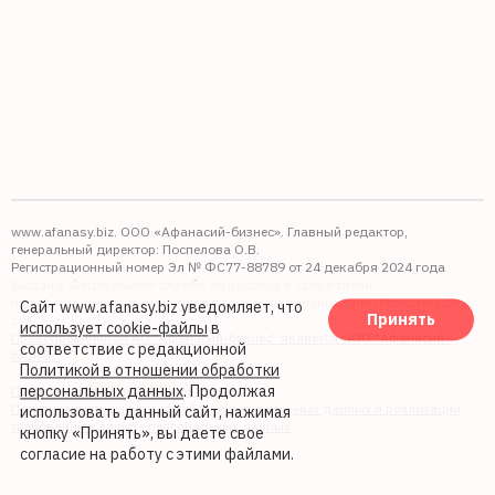
www.afanasy.biz. ООО «Афанасий-бизнес». Главный редактор,
генеральный директор: Поспелова О.В.
Регистрационный номер Эл № ФС77-88789 от 24 декабря 2024 года
Выдано: Федеральная служба по надзору в сфере связи,
информационных технологий и массовых коммуникаций (Роскомнадзор).
Сайт www.afanasy.biz уведомляет, что
Принять
16+
использует cookie-файлы
в
Правопреемником АО "Афанасий-бизнес" является ООО "Афанасий-
соответствие с редакционной
бизнес"
Политикой в отношении обработки
персональных данных
. Продолжая
Политика обработки файлов cookie
Политика в отношении обработки персональных данных и реализации
использовать данный сайт, нажимая
требований к защите персональных данных
кнопку «Принять», вы даете свое
согласие на работу с этими файлами.