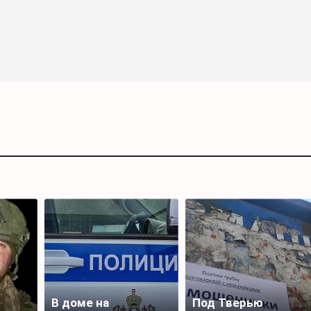
В доме на
Под Тверью