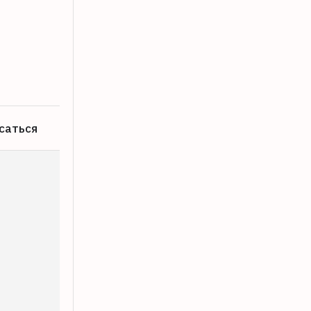
Опубликован график отключения свет
07.08.2026
саться