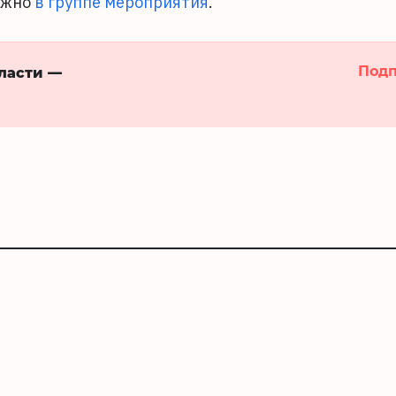
ожно
в группе мероприятия
.
Подп
бласти —