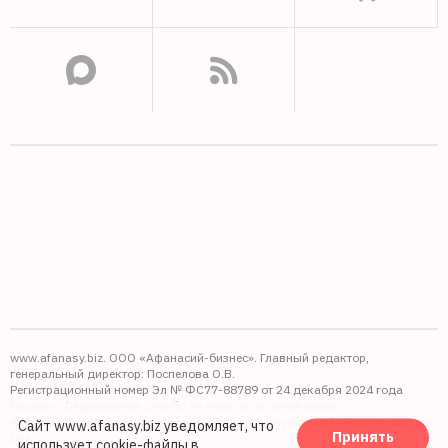
www.afanasy.biz. ООО «Афанасий-бизнес». Главный редактор,
генеральный директор: Поспелова О.В.
Регистрационный номер Эл № ФС77-88789 от 24 декабря 2024 года
Выдано: Федеральная служба по надзору в сфере связи,
информационных технологий и массовых коммуникаций (Роскомнадзор).
Сайт www.afanasy.biz уведомляет, что
Принять
16+
использует cookie-файлы
в