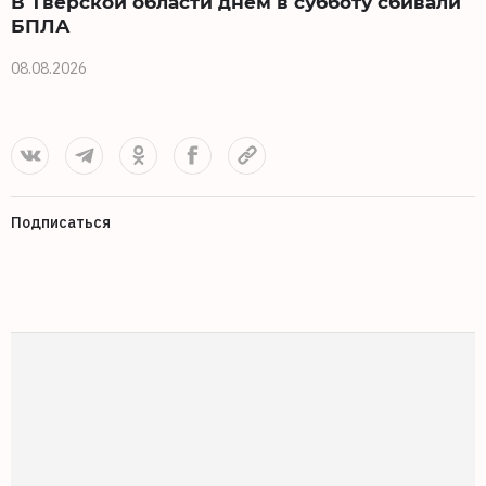
В Тверской области днем в субботу сбивали
БПЛА
08.08.2026
0
Подписаться