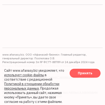
www.afanasy.biz. ООО «Афанасий-бизнес». Главный редактор,
генеральный директор: Поспелова О.В.
Регистрационный номер Эл № ФС77-88789 от 24 декабря 2024 года
Выдано: Федеральная служба по надзору в сфере связи,
информационных технологий и массовых коммуникаций (Роскомнадзор).
Сайт www.afanasy.biz уведомляет, что
Принять
16+
использует cookie-файлы
в
Правопреемником АО "Афанасий-бизнес" является ООО "Афанасий-
соответствие с редакционной
бизнес"
Политикой в отношении обработки
персональных данных
. Продолжая
Политика обработки файлов cookie
Политика в отношении обработки персональных данных и реализации
использовать данный сайт, нажимая
требований к защите персональных данных
кнопку «Принять», вы даете свое
согласие на работу с этими файлами.