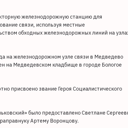
екторную железнодорожную станцию для
ование связи, используя местные
ьством обходных железнодорожных линий на узла
ода на железнодорожном узле связи в Медведево
ен на Медведевском кладбище в городе Бологое
тно присвоено звание Героя Социалистического
ьковский» было предоставлено Светлане Сергеев
праправнуку Артему Воронцову.