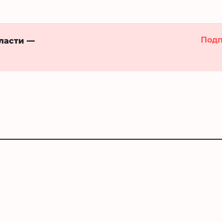
Подп
бласти —