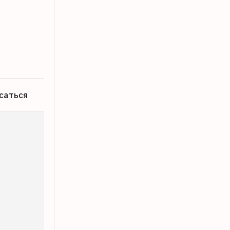
Бологовская транспортная полиция з
04.08.2026
саться