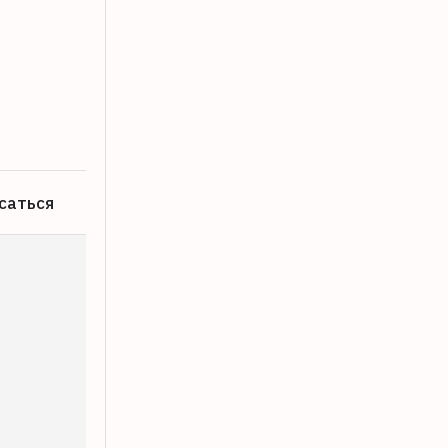
В Тверской области открылся еще о
03.08.2026
саться