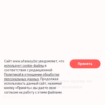
Сайт www.afanasy.biz уведомляет, что
Принять
использует cookie-файлы
в
соответствие с редакционной
Политикой в отношении обработки
ПРОИСШЕСТВИЯ
персональных данных
. Продолжая
Житель Конаково совершил кражу из
использовать данный сайт, нажимая
цветочного киоска ради выпивки
кнопку «Принять», вы даете свое
согласие на работу с этими файлами.
28.07.2026 10:51