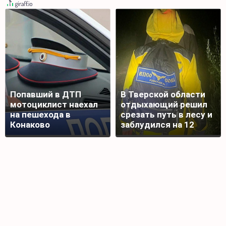
Попавший в ДТП
В Тверской области
мотоциклист наехал
отдыхающий решил
на пешехода в
срезать путь в лесу и
Конаково
заблудился на 12
часов