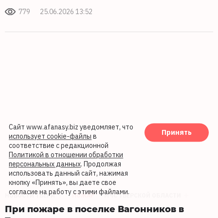
779
25.06.2026 13:52
Сайт www.afanasy.biz уведомляет, что
Принять
использует cookie-файлы
в
соответствие с редакционной
Политикой в отношении обработки
персональных данных
. Продолжая
использовать данный сайт, нажимая
кнопку «Принять», вы даете свое
согласие на работу с этими файлами.
НОВОСТИ ТВЕРИ
ПОЖАР
МЧС ТВЕРСКОЙ ОБЛАСТИ
При пожаре в поселке Вагонников в