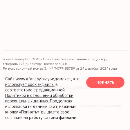
www.afanasy.biz. ООО «Афанасий-бизнес». Главный редактор,
генеральный директор: Поспелова О.В.
Регистрационный номер Эл № ФС77-88789 от 24 декабря 2024 года
Выдано: Федеральная служба по надзору в сфере связи,
информационных технологий и массовых коммуникаций (Роскомнадзор).
Сайт www.afanasy.biz уведомляет, что
Принять
16+
использует cookie-файлы
в
Правопреемником АО "Афанасий-бизнес" является ООО "Афанасий-
соответствие с редакционной
бизнес"
Политикой в отношении обработки
персональных данных
. Продолжая
Политика обработки файлов cookie
Политика в отношении обработки персональных данных и реализации
использовать данный сайт, нажимая
требований к защите персональных данных
кнопку «Принять», вы даете свое
согласие на работу с этими файлами.