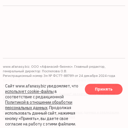
www.afanasy.biz. ООО «Афанасий-бизнес». Главный редактор,
генеральный директор: Поспелова О.В.
Регистрационный номер Эл № ФС77-88789 от 24 декабря 2024 года
Выдано: Федеральная служба по надзору в сфере связи,
информационных технологий и массовых коммуникаций (Роскомнадзор).
Сайт www.afanasy.biz уведомляет, что
Принять
16+
использует cookie-файлы
в
Правопреемником АО "Афанасий-бизнес" является ООО "Афанасий-
соответствие с редакционной
бизнес"
Политикой в отношении обработки
персональных данных
. Продолжая
Политика обработки файлов cookie
Политика в отношении обработки персональных данных и реализации
использовать данный сайт, нажимая
требований к защите персональных данных
кнопку «Принять», вы даете свое
согласие на работу с этими файлами.