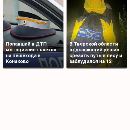
Попавший в ДТП
В Тверской области
мотоциклист наехал
отдыхающий решил
на пешехода в
срезать путь в лесу и
Конаково
заблудился на 12
часов