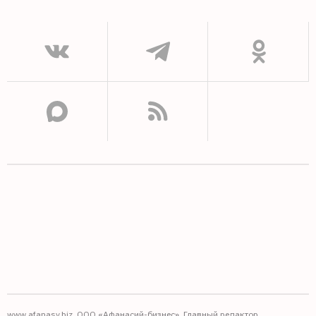
www.afanasy.biz. ООО «Афанасий-бизнес». Главный редактор,