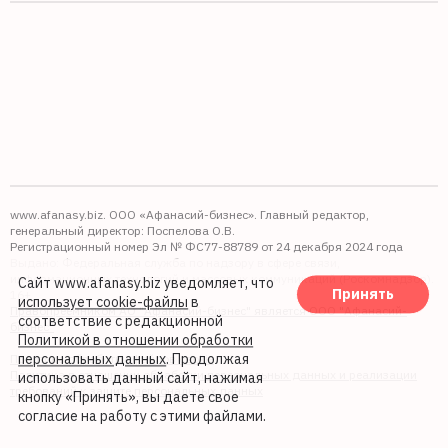
www.afanasy.biz. ООО «Афанасий-бизнес». Главный редактор,
генеральный директор: Поспелова О.В.
Регистрационный номер Эл № ФС77-88789 от 24 декабря 2024 года
Выдано: Федеральная служба по надзору в сфере связи,
информационных технологий и массовых коммуникаций (Роскомнадзор).
Сайт www.afanasy.biz уведомляет, что
Принять
16+
использует cookie-файлы
в
Правопреемником АО "Афанасий-бизнес" является ООО "Афанасий-
соответствие с редакционной
бизнес"
Политикой в отношении обработки
персональных данных
. Продолжая
Политика обработки файлов cookie
Политика в отношении обработки персональных данных и реализации
использовать данный сайт, нажимая
требований к защите персональных данных
кнопку «Принять», вы даете свое
согласие на работу с этими файлами.