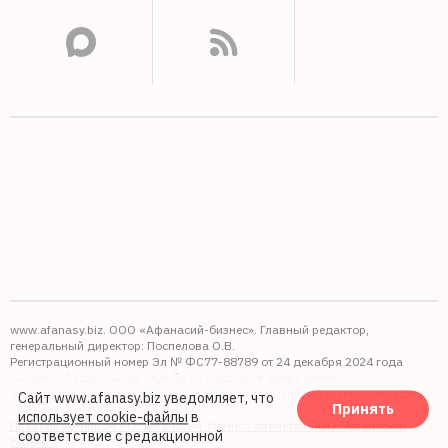
www.afanasy.biz. ООО «Афанасий-бизнес». Главный редактор,
генеральный директор: Поспелова О.В.
Регистрационный номер Эл № ФС77-88789 от 24 декабря 2024 года
Выдано: Федеральная служба по надзору в сфере связи,
информационных технологий и массовых коммуникаций (Роскомнадзор).
Сайт www.afanasy.biz уведомляет, что
Принять
16+
использует cookie-файлы
в
Правопреемником АО "Афанасий-бизнес" является ООО "Афанасий-
соответствие с редакционной
бизнес"