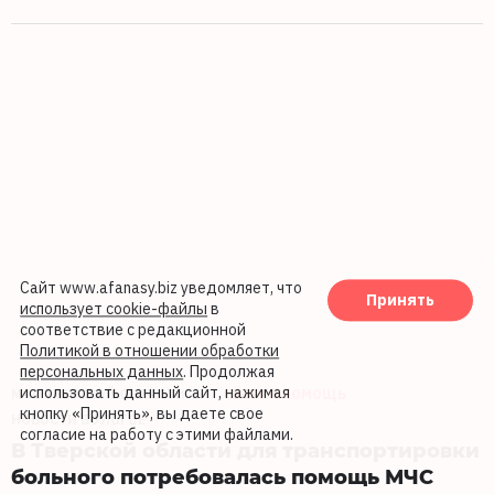
Сайт www.afanasy.biz уведомляет, что
Принять
использует cookie-файлы
в
соответствие с редакционной
Политикой в отношении обработки
персональных данных
. Продолжая
использовать данный сайт, нажимая
МЧС ТВЕРСКОЙ ОБЛАСТИ
СКОРАЯ ПОМОЩЬ
кнопку «Принять», вы даете свое
НОВОСТИ БОЛОГОЕ
согласие на работу с этими файлами.
В Тверской области для транспортировки
больного потребовалась помощь МЧС