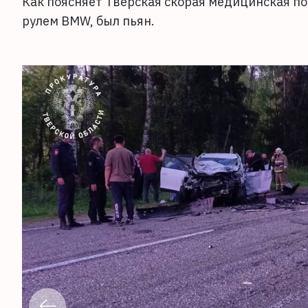
Как поясняет Тверская скорая медицинская п
рулем BMW, был пьян.