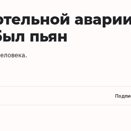
ртельной авари
был пьян
человека.
Подпи