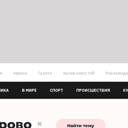
ги
Афиша
Газета
Архив новостей
Рекламод
МИКА
В МИРЕ
СПОРТ
ПРОИСШЕСТВИЯ
К
рово
Найти тему