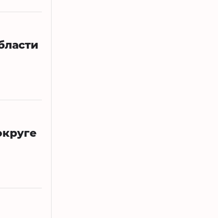
бласти
округе