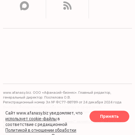
www.afanasy.biz. ООО «Афанасий-бизнес». Главный редактор,
генеральный директор: Поспелова О.В.
Регистрационный номер Эл № ФС77-88789 от 24 декабря 2024 года
Выдано: Федеральная служба по надзору в сфере связи,
информационных технологий и массовых коммуникаций (Роскомнадзор).
Сайт www.afanasy.biz уведомляет, что
Принять
16+
использует cookie-файлы
в
Правопреемником АО "Афанасий-бизнес" является ООО "Афанасий-
соответствие с редакционной
бизнес"
Политикой в отношении обработки