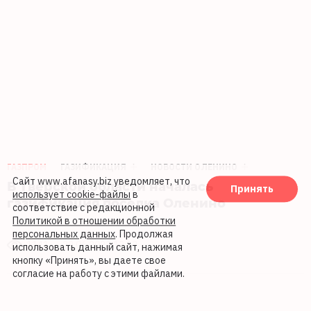
ГАЗПРОМ
ГАЗИФИКАЦИЯ
НОВОСТИ ОЛЕНИНО
Сайт www.afanasy.biz уведомляет, что
В Тверской области началась
Принять
использует cookie-файлы
в
газификация поселка Оленино
соответствие с редакционной
Политикой в отношении обработки
персональных данных
. Продолжая
1141
29.06.2022 13:13
использовать данный сайт, нажимая
кнопку «Принять», вы даете свое
согласие на работу с этими файлами.