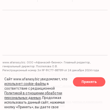
www.afanasy.biz. ООО «Афанасий-бизнес». Главный редактор,
генеральный директор: Поспелова О.В.
Регистрационный номер Эл № ФС77-88789 от 24 декабря 2024 года
Выдано: Федеральная служба по надзору в сфере связи,
информационных технологий и массовых коммуникаций (Роскомнадзор).
Сайт www.afanasy.biz уведомляет, что
Принять
16+
использует cookie-файлы
в
Правопреемником АО "Афанасий-бизнес" является ООО "Афанасий-
соответствие с редакционной
бизнес"
Политикой в отношении обработки
персональных данных
. Продолжая
Политика обработки файлов cookie
Политика в отношении обработки персональных данных и реализации
использовать данный сайт, нажимая
требований к защите персональных данных
кнопку «Принять», вы даете свое