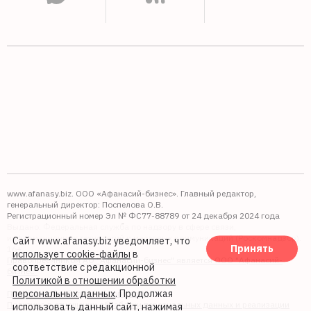
www.afanasy.biz. ООО «Афанасий-бизнес». Главный редактор,
генеральный директор: Поспелова О.В.
Регистрационный номер Эл № ФС77-88789 от 24 декабря 2024 года
Выдано: Федеральная служба по надзору в сфере связи,
информационных технологий и массовых коммуникаций (Роскомнадзор).
Сайт www.afanasy.biz уведомляет, что
Принять
16+
использует cookie-файлы
в
Правопреемником АО "Афанасий-бизнес" является ООО "Афанасий-
соответствие с редакционной
бизнес"
Политикой в отношении обработки
персональных данных
. Продолжая
Политика обработки файлов cookie
Политика в отношении обработки персональных данных и реализации
использовать данный сайт, нажимая