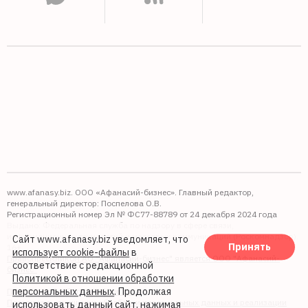
www.afanasy.biz. ООО «Афанасий-бизнес». Главный редактор,
генеральный директор: Поспелова О.В.
Регистрационный номер Эл № ФС77-88789 от 24 декабря 2024 года
Выдано: Федеральная служба по надзору в сфере связи,
информационных технологий и массовых коммуникаций (Роскомнадзор).
Сайт www.afanasy.biz уведомляет, что
Принять
16+
использует cookie-файлы
в
Правопреемником АО "Афанасий-бизнес" является ООО "Афанасий-
соответствие с редакционной
бизнес"
Политикой в отношении обработки
персональных данных
. Продолжая
Политика обработки файлов cookie
Политика в отношении обработки персональных данных и реализации
использовать данный сайт, нажимая