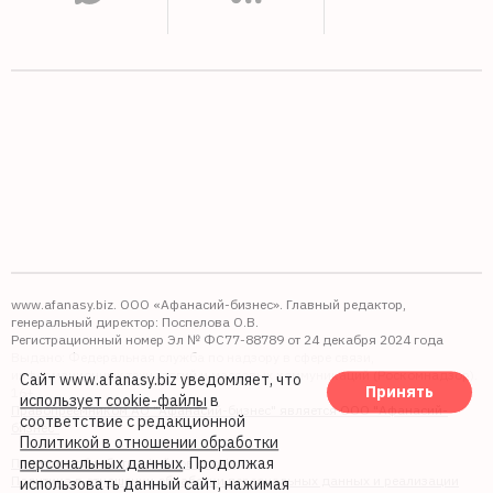
www.afanasy.biz. ООО «Афанасий-бизнес». Главный редактор,
генеральный директор: Поспелова О.В.
Регистрационный номер Эл № ФС77-88789 от 24 декабря 2024 года
Выдано: Федеральная служба по надзору в сфере связи,
информационных технологий и массовых коммуникаций (Роскомнадзор).
Сайт www.afanasy.biz уведомляет, что
Принять
16+
использует cookie-файлы
в
Правопреемником АО "Афанасий-бизнес" является ООО "Афанасий-
соответствие с редакционной
бизнес"
Политикой в отношении обработки
персональных данных
. Продолжая
Политика обработки файлов cookie
Политика в отношении обработки персональных данных и реализации
использовать данный сайт, нажимая