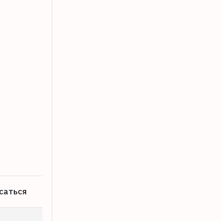
Кафе на станции Вышний Волочек ош
07.08.2026
саться