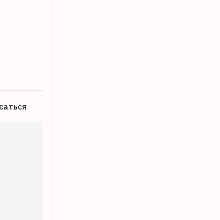
Власть над прогнозом погоды в Твери
08.08.2026
саться