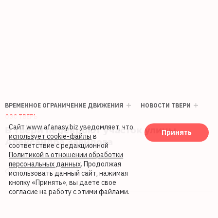
ВРЕМЕННОЕ ОГРАНИЧЕНИЕ ДВИЖЕНИЯ
НОВОСТИ ТВЕРИ
ОЭС ТВЕРЬ
Сайт www.afanasy.biz уведомляет, что
В Твери перекроют участок улицы
Принять
использует cookie-файлы
в
Александра Завидова
соответствие с редакционной
Политикой в отношении обработки
персональных данных
. Продолжая
899
17.06.2026 17:48
использовать данный сайт, нажимая
кнопку «Принять», вы даете свое
согласие на работу с этими файлами.