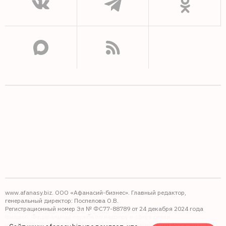
www.afanasy.biz. ООО «Афанасий-бизнес». Главный редактор,
генеральный директор: Поспелова О.В.
Регистрационный номер Эл № ФС77-88789 от 24 декабря 2024 года
Выдано: Федеральная служба по надзору в сфере связи,
информационных технологий и массовых коммуникаций (Роскомнадзор).