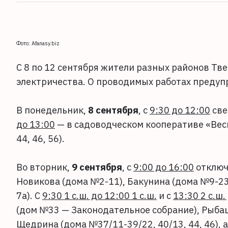
Фото: Afanasy.biz
С 8 по 12 сентября жители разных районов Тв
электричества. О проводимых работах предуп
В понедельник,
8 сентября
, с
9:30 до 12:00
све
до 13:00
— в садоводческом кооперативе «Вес
44, 46, 56).
Во вторник,
9 сентября
, с
9:00 до 16:00
отключ
Новикова (дома №2-11), Бакунина (дома №9-23,
7а). С
9:30 1 с.ш. до 12:00 1 с.ш.
и с
13:30 2 с.ш.
(дом №33 — Законодательное собрание), Рыба
Щедрина (дома №37/11-39/22, 40/13, 44, 46), 