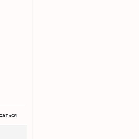
Опубликован список улиц в Твери, где
07.08.2026
саться