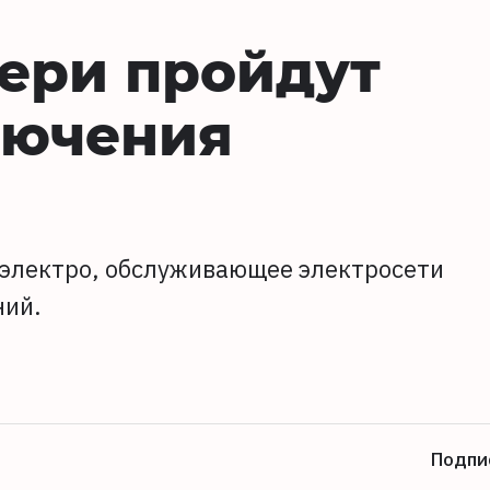
вери пройдут
лючения
орэлектро, обслуживающее электросети
ний.
Подпи