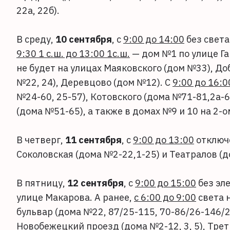
22а, 22б).
В среду,
10 сентября
, с
9:00 до 14:00
без света
9:30 1 с.ш. до 13:00 1с.ш.
— дом №1 по улице Га
не будет на улицах Маяковского (дом №33), До
№22, 24), Деревцово (дом №12). С
9:00 до 16:0
№24-60, 25-57), Котовского (дома №71-81,2а-
(дома №51-65), а также в домах №9 и 10 на 2-
В четверг,
11 сентября
, с
9:00 до 13:00
отключе
Соколовская (дома №2-22,1-25) и Театралов (до
В пятницу,
12 сентября
, с
9:00 до 15:00
без эл
улице Макарова. А ранее,
с 6:00 до 9:00
света 
бульвар (дома №22, 87/25-115, 70-86/26-146/2
Новобежецкий проезд (дома №2-12, 3, 5), Трет