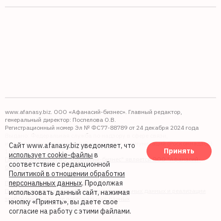
www.afanasy.biz. ООО «Афанасий-бизнес». Главный редактор,
генеральный директор: Поспелова О.В.
Регистрационный номер Эл № ФС77-88789 от 24 декабря 2024 года
Выдано: Федеральная служба по надзору в сфере связи,
информационных технологий и массовых коммуникаций (Роскомнадзор).
Сайт www.afanasy.biz уведомляет, что
Принять
16+
использует cookie-файлы
в
Правопреемником АО "Афанасий-бизнес" является ООО "Афанасий-
соответствие с редакционной
бизнес"
Политикой в отношении обработки
персональных данных
. Продолжая
Политика обработки файлов cookie
Политика в отношении обработки персональных данных и реализации
использовать данный сайт, нажимая
требований к защите персональных данных
кнопку «Принять», вы даете свое
согласие на работу с этими файлами.