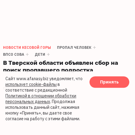
НОВОСТИ КЕСОВОЙ ГОРЫ
ПРОПАЛ ЧЕЛОВЕК
ВПСО СОВА
ДЕТИ
В Тверской области объявлен сбор на
поиск пропавшего подростка
Сайт www.afanasy.biz уведомляет, что
Принять
использует cookie-файлы
в
954
30.04.2026 09:34
соответствие с редакционной
Политикой в отношении обработки
персональных данных
. Продолжая
использовать данный сайт, нажимая
кнопку «Принять», вы даете свое
согласие на работу с этими файлами.