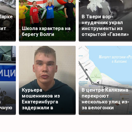
Парке
В Твери вор-
неудачник украл
дит
Школа характера на
инструменты из
берегу Волги
открытой «Газели»
и лишился добычи
Курьера
В центре Калязина
в
мошенников из
перекроют
а
Екатеринбурга
несколько улиц из-
ичную
задержали в
за велогонки
Редкино Тверской
области