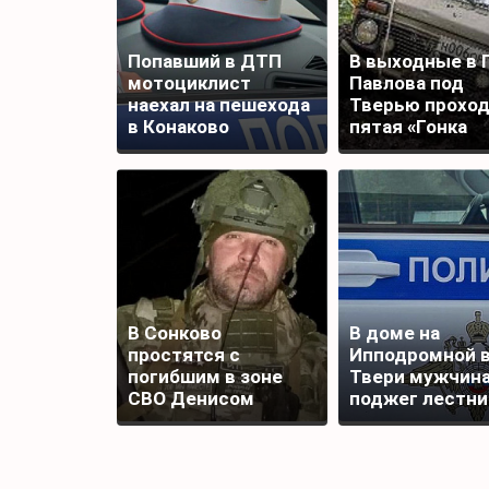
Попавший в ДТП
В выходные в 
мотоциклист
Павлова под
наехал на пешехода
Тверью прохо
в Конаково
пятая «Гонка
Титанов»
В Сонково
В доме на
простятся с
Ипподромной 
погибшим в зоне
Твери мужчин
СВО Денисом
поджег лестн
Шаповаловым
площадку