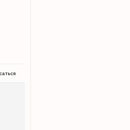
Над территорией Тверской области 
09.08.2026
саться