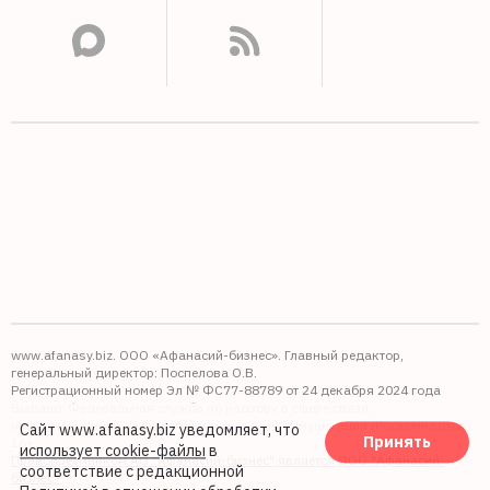
www.afanasy.biz. ООО «Афанасий-бизнес». Главный редактор,
генеральный директор: Поспелова О.В.
Регистрационный номер Эл № ФС77-88789 от 24 декабря 2024 года
Выдано: Федеральная служба по надзору в сфере связи,
информационных технологий и массовых коммуникаций (Роскомнадзор).
Сайт www.afanasy.biz уведомляет, что
Принять
16+
использует cookie-файлы
в
Правопреемником АО "Афанасий-бизнес" является ООО "Афанасий-
соответствие с редакционной
бизнес"