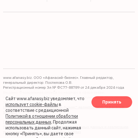
www.afanasy.biz. ООО «Афанасий-бизнес». Главный редактор,
генеральный директор: Поспелова О.В.
Регистрационный номер Эл № ФС77-88789 от 24 декабря 2024 года
Выдано: Федеральная служба по надзору в сфере связи,
информационных технологий и массовых коммуникаций (Роскомнадзор).
Сайт www.afanasy.biz уведомляет, что
Принять
16+
использует cookie-файлы
в
Правопреемником АО "Афанасий-бизнес" является ООО "Афанасий-
соответствие с редакционной
бизнес"
Политикой в отношении обработки
персональных данных
. Продолжая
Политика обработки файлов cookie
Политика в отношении обработки персональных данных и реализации
использовать данный сайт, нажимая
требований к защите персональных данных
кнопку «Принять», вы даете свое