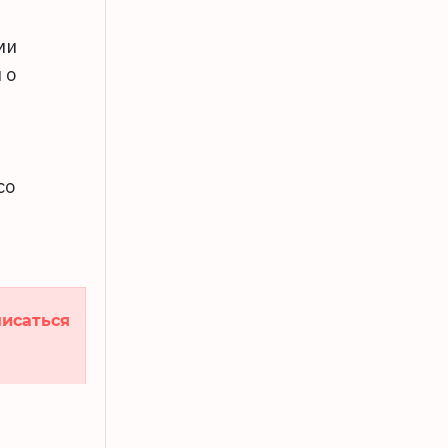
–
ми
 о
со
исаться