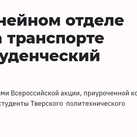
нейном отделе
 транспорте
туденческий
ами Всероссийской акции, приуроченной к
 студенты Тверского политехнического