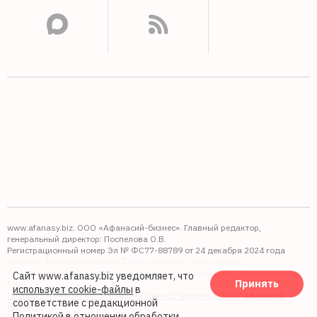
www.afanasy.biz. ООО «Афанасий-бизнес». Главный редактор,
генеральный директор: Поспелова О.В.
Регистрационный номер Эл № ФС77-88789 от 24 декабря 2024 года
Выдано: Федеральная служба по надзору в сфере связи,
информационных технологий и массовых коммуникаций (Роскомнадзор).
Сайт www.afanasy.biz уведомляет, что
Принять
16+
использует cookie-файлы
в
Правопреемником АО "Афанасий-бизнес" является ООО "Афанасий-
соответствие с редакционной
бизнес"
Политикой в отношении обработки