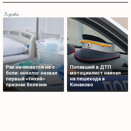
Рак начинается не с
Попавший в ДТП
боли: онколог назвал
мотоциклист наехал
первый «тихий»
на пешехода в
признак болезни
Конаково