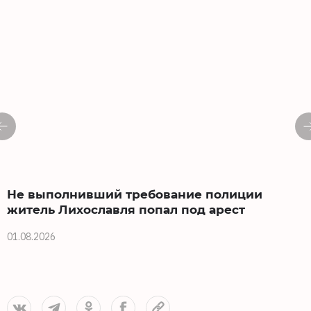
Не выполнивший требование полиции
житель Лихославля попал под арест
01.08.2026
3