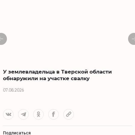
У землевладельца в Тверской области
обнаружили на участке свалку
07.08.2026
0
Подписаться