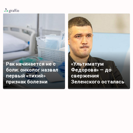
Рак начинается не с
«Ультиматум
боли: онколог назвал
Федорова» — до
первый «тихий»
свержения
признак болезни
Зеленского осталась
десять дней?